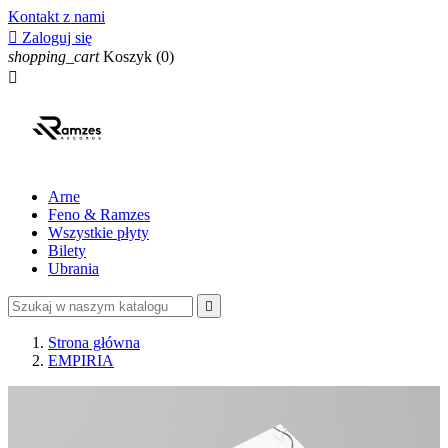
Kontakt z nami

Zaloguj się
shopping_cart
Koszyk
(0)

Arne
Feno & Ramzes
Wszystkie płyty
Bilety
Ubrania

Strona główna
EMPIRIA