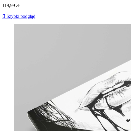
119,99 zł

Szybki podgląd