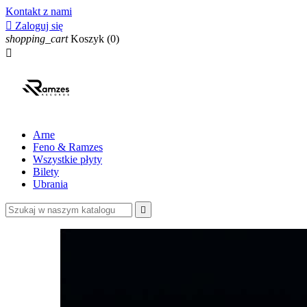
Kontakt z nami

Zaloguj się
shopping_cart
Koszyk
(0)

Arne
Feno & Ramzes
Wszystkie płyty
Bilety
Ubrania
