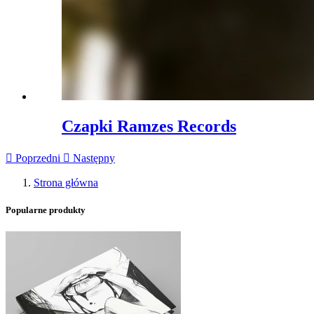
Czapki Ramzes Records

Poprzedni

Następny
Strona główna
Popularne produkty