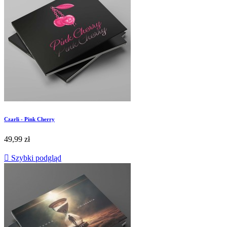
Czarli - Pink Cherry
49,99 zł

Szybki podgląd