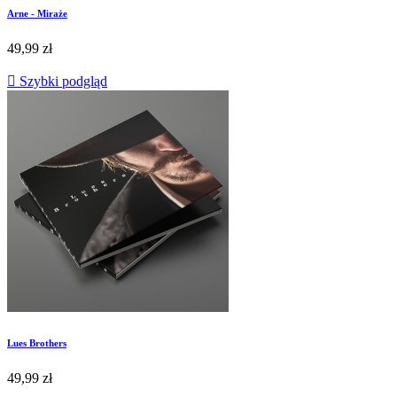
Arne - Miraże
49,99 zł

Szybki podgląd
Lues Brothers
49,99 zł