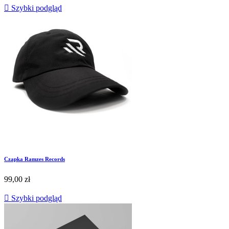

Szybki podgląd
Czapka Ramzes Records
99,00 zł

Szybki podgląd